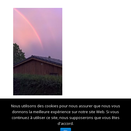
Nous utilisons des cookies pour nous assurer que nous vous
donnons la meilleure expérience sur notre site Web. Si vous
continuez à utiliser ce site, nous supposerons que vous êtes
d'accord.
Crédits Marie-Noelle CHAUZY -
Mentions légales et