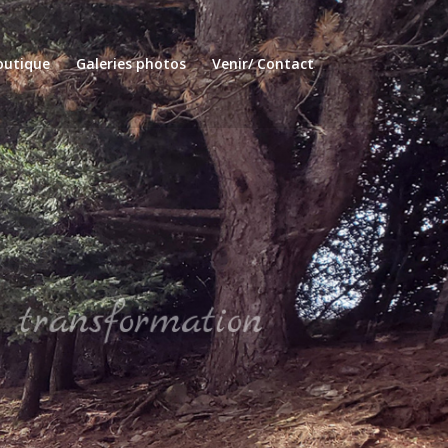
outique
Galeries photos
Venir/ Contact
alement avec la