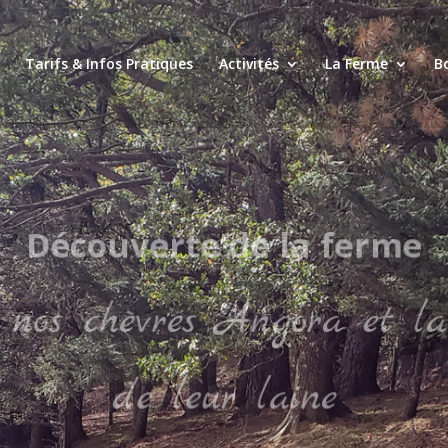
Tarifs & Infos Pratiques
Activités
La Ferme
B
articles fabriqués artisan
laine des chèvres