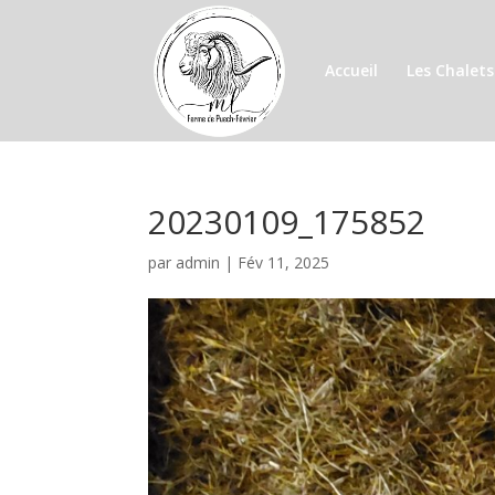
Accueil
Les Chalets
20230109_175852
par
admin
|
Fév 11, 2025